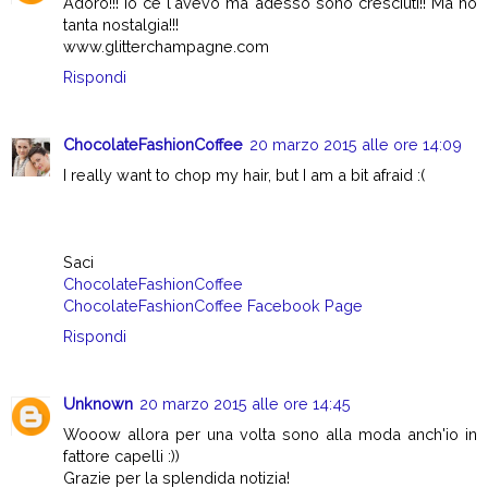
Adoro!!! Io ce l'avevo ma adesso sono cresciuti!! Ma ho
tanta nostalgia!!!
www.glitterchampagne.com
Rispondi
ChocolateFashionCoffee
20 marzo 2015 alle ore 14:09
I really want to chop my hair, but I am a bit afraid :(
Saci
ChocolateFashionCoffee
ChocolateFashionCoffee Facebook Page
Rispondi
Unknown
20 marzo 2015 alle ore 14:45
Wooow allora per una volta sono alla moda anch'io in
fattore capelli :))
Grazie per la splendida notizia!