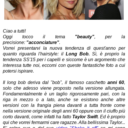
Ciao a tutti!
Oggi tocco il tema
"beauty"
, per la
precisione:
"acconciature"
.
Vorrei presentarvi la nuova tendenza di quest'anno per
quanto riguarda l'hairstyle: il
Long Bob.
Sì, è proprio la
tendenza SS'15 per i capelli e s
iccome è un argomento che
interessa tutte noi, eccomi con queste fantastiche foto a cui
potersi ispirare.
Il long bob deriva dal "bob", il famoso caschetto
anni 60
,
solo che adesso viene proposto nella versione allungata.
Fondamentalmente è un taglio rigorosamente pari, con la
riga in mezzo o a lato, anche se esistono anche altre
versioni con la frangia piena davanti a tutta fronte come
nella versione originale degli anni 60 oppure con il ciuffo più
corto davanti, come infatti ha fatto
Taylor Swift
. Ed è proprio
qui che vorrei fermarmi care ragazze. Alla bellissima Taylor...