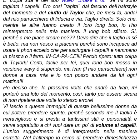
E' colpa sua e del suo
video "Shake it off"
se mi sono
tagliata i capelli.
Ero cosi "rapita" dal fascino dell'hairstyle
del momento e del
ciuffo di Taylor
che, tre mesi fa, andai
dal mio parrucchiere di fiducia e via. Taglio diretto. Solo che,
mentre le altre hanno creato il loro long bob, io l'ho
reinterpretato nella mia maniera: il long bob sfilato. Si,
perché a me piace creare no??? Devo dire che il taglio in sé
è bello, ma non riesco a piacermi perché sono incapace ad
usare il phon eccetto che per asciugare i capelli e nemmeno
la piastra o il ferro. IN-CA-PA-CE!!!!
Perciò ripeto: tutta colpa
di Taylor!!! Certo, facile per lei, quel long bob mosso in
versione wavy è stupendo, ma Ivan (il mio parrucchiere) non
dorme a casa mia e io non posso andare da lui ogni
mattina!!!
Ho deciso che, la prossima volta che andrò da Ivan, mi
porterò una foto del momento, cosi, tanto per essere sicura
di non ripetere due volte lo stesso errore!
Vi lascio a queste immagini di queste bellissime donne da
cui potere prendere spunto, perché secondo me il taglio è
meraviglioso e si presta a tantissimi stili e personalità e
serve sopratutto a chi vuol dare un po' di
volume ai capelli
.
L'unico suggerimento è di interpretarlo nella maniera
corretta. Nel frattempo io
cerco di prendere dimestichezza